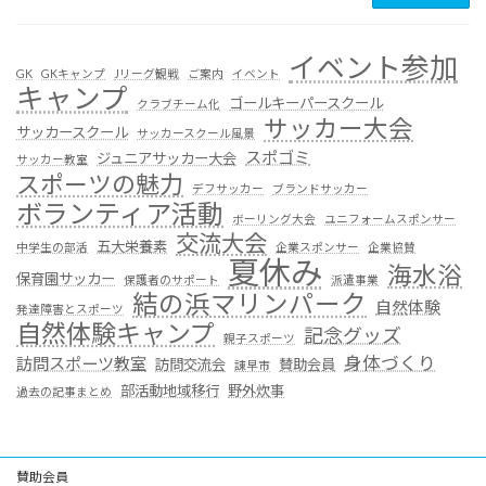
イベント参加
GK
GKキャンプ
Jリーグ観戦
ご案内
イベント
キャンプ
ゴールキーパースクール
クラブチーム化
サッカー大会
サッカースクール
サッカースクール風景
スポゴミ
ジュニアサッカー大会
サッカー教室
スポーツの魅力
デフサッカー
ブランドサッカー
ボランティア活動
ボーリング大会
ユニフォームスポンサー
交流大会
五大栄養素
中学生の部活
企業スポンサー
企業協賛
夏休み
海水浴
保育園サッカー
保護者のサポート
派遣事業
結の浜マリンパーク
自然体験
発達障害とスポーツ
自然体験キャンプ
記念グッズ
親子スポーツ
身体づくり
訪問スポーツ教室
訪問交流会
賛助会員
諌早市
部活動地域移行
野外炊事
過去の記事まとめ
賛助会員