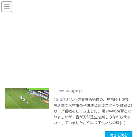
コ
ナ
ン
ビ
テ
ゲ
ン
ー
ツ
シ
へ
ョ
Jリーグ観戦
ス
ン
キ
に
ッ
移
プ
動
HOME
Jリーグ観戦
Jリーグ観戦2013
イベント
2013年7月31日
2013/7.31(水) 佐賀県鳥栖市の、鳥栖陸上競技
場芝生で大村市の子供達と交流スポーツ教室とJ
リーグ観戦をしてきました。 暑い中の練習とな
りましたが、皆が天然芝生を楽しみながらサッ
カーしていました。やはり子供たちの環 […]
続きを読む