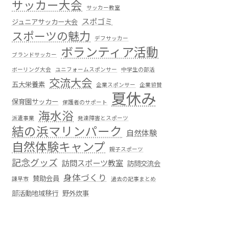
サッカー大会
サッカー教室
スポゴミ
ジュニアサッカー大会
スポーツの魅力
デフサッカー
ボランティア活動
ブランドサッカー
ボーリング大会
ユニフォームスポンサー
中学生の部活
交流大会
五大栄養素
企業スポンサー
企業協賛
夏休み
保育園サッカー
保護者のサポート
海水浴
派遣事業
発達障害とスポーツ
結の浜マリンパーク
自然体験
自然体験キャンプ
親子スポーツ
記念グッズ
訪問スポーツ教室
訪問交流会
身体づくり
賛助会員
諌早市
過去の記事まとめ
部活動地域移行
野外炊事