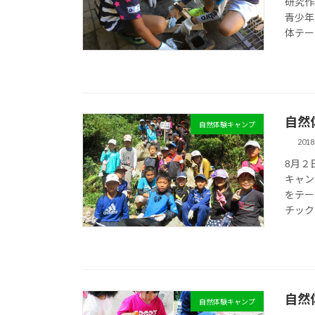
研究作
青少年
体テー
自然
自然体験キャンプ
201
8月２
キャン
をテー
チック
自然
自然体験キャンプ