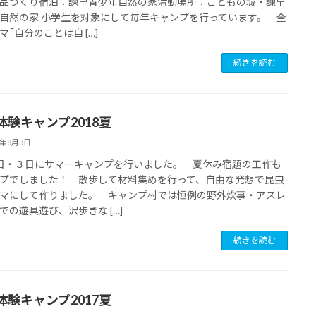
品づくり宿泊：諫早青少年自然の家活動場所：こどもの城・諫早
自然の家 小学生を対象にして毎年キャンプを行っています。 全
マ｢自分のことは自 […]
続きを読む
体験キャンプ2018夏
8年8月3日
日・３日にサマーキャンプを行いました。 夏休み宿題の工作も
プでしました！ 散歩して材料集めを行って、自由な発想で昆虫
マにして作りました。 キャンプ村では恒例の野外炊事・アスレ
での遊具遊び、沢歩きな […]
続きを読む
体験キャンプ2017夏