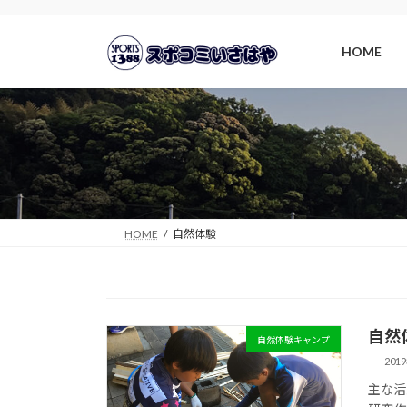
コ
ナ
ン
ビ
HOME
テ
ゲ
ン
ー
ツ
シ
へ
ョ
ス
ン
キ
に
ッ
移
プ
動
HOME
自然体験
自然
自然体験キャンプ
201
主な活