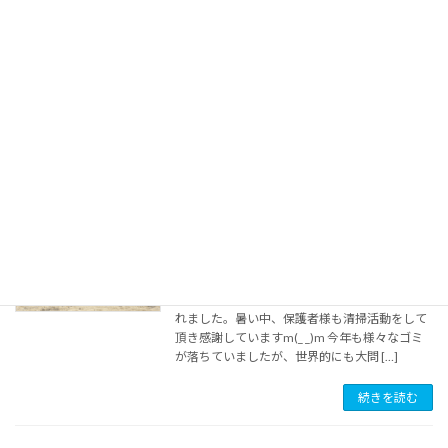
2023年6月12日
自主的な行動と責任 キャンプは、「子供たちの
自主性」を尊重しています。普段は、親に甘え
る、誰かに任せる気持ちが強いと厳しいキャン
プになります。キャンプ参加前には必ず！「キ
ツくても頑張る！」って意思があるか？？確認
して参加 […]
続きを読む
結の浜清掃活動2022
ボランティア活動
2022年8月2日
8/2(火) ボランティア清掃活動 晴天に恵まれ最高
の海びよりの中、ボランティア清掃活動が行わ
れました。暑い中、保護者様も清掃活動をして
頂き感謝していますm(_ _)m 今年も様々なゴミ
が落ちていましたが、世界的にも大問 […]
続きを読む