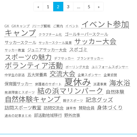
投
«
1
2
3
…
5
»
固
固
固
固
定
定
定
定
稿
ペ
ペ
ペ
ペ
イベント参加
ー
ー
ー
ー
の
GK
GKキャンプ
Jリーグ観戦
ご案内
イベント
キャンプ
ジ
ジ
ジ
ジ
ゴールキーパースクール
クラブチーム化
ペ
サッカー大会
サッカースクール
サッカースクール風景
ー
スポゴミ
ジュニアサッカー大会
サッカー教室
スポーツの魅力
ジ
デフサッカー
ブランドサッカー
ボランティア活動
送
ボーリング大会
ユニフォームスポンサー
交流大会
五大栄養素
中学生の部活
企業スポンサー
企業協賛
り
夏休み
海水浴
保育園サッカー
保護者のサポート
派遣事業
結の浜マリンパーク
自然体験
発達障害とスポーツ
自然体験キャンプ
記念グッズ
親子スポーツ
身体づくり
訪問スポーツ教室
訪問交流会
賛助会員
諌早市
部活動地域移行
野外炊事
過去の記事まとめ