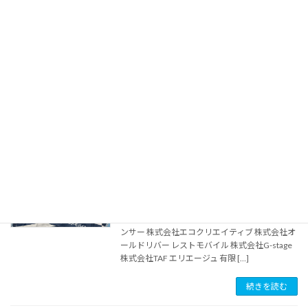
賛助会員企業2025
案内
2023年6月18日
※ 株式会社エコクリエイティブ 所在地 東京都文
京区湯島3-6-1 全国家電会館3F 電話番号 ☎03-
4455-3038 URL https://ecocreative.co.jp 株式会
社オー […]
続きを読む
ユニフォーム2023
案内
2023年6月18日
賛助会員様のご支援により試合時に着用するユ
ニフォームが完成しました。 ユニフォームスポ
ンサー 株式会社エコクリエイティブ 株式会社オ
ールドリバー レストモバイル 株式会社G-stage
株式会社TAF エリエージュ 有限 […]
続きを読む