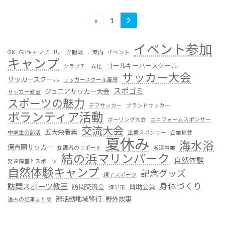
投
«
1
2
固
固
定
定
稿
ペ
ペ
イベント参加
ー
ー
の
GK
GKキャンプ
Jリーグ観戦
ご案内
イベント
キャンプ
ジ
ジ
ゴールキーパースクール
クラブチーム化
ペ
サッカー大会
サッカースクール
サッカースクール風景
ー
スポゴミ
ジュニアサッカー大会
サッカー教室
スポーツの魅力
ジ
デフサッカー
ブランドサッカー
ボランティア活動
送
ボーリング大会
ユニフォームスポンサー
交流大会
五大栄養素
中学生の部活
企業スポンサー
企業協賛
り
夏休み
海水浴
保育園サッカー
保護者のサポート
派遣事業
結の浜マリンパーク
自然体験
発達障害とスポーツ
自然体験キャンプ
記念グッズ
親子スポーツ
身体づくり
訪問スポーツ教室
訪問交流会
賛助会員
諌早市
部活動地域移行
野外炊事
過去の記事まとめ