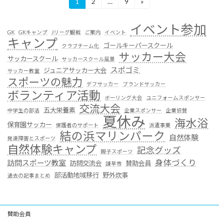
投
1
2
…
9
»
固
固
固
定
定
定
稿
ペ
ペ
ペ
イベント参加
ー
ー
ー
の
GK
GKキャンプ
Jリーグ観戦
ご案内
イベント
キャンプ
ジ
ジ
ジ
ゴールキーパースクール
クラブチーム化
ペ
サッカー大会
サッカースクール
サッカースクール風景
ー
スポゴミ
ジュニアサッカー大会
サッカー教室
スポーツの魅力
ジ
デフサッカー
ブランドサッカー
ボランティア活動
送
ボーリング大会
ユニフォームスポンサー
交流大会
五大栄養素
中学生の部活
企業スポンサー
企業協賛
り
夏休み
海水浴
保育園サッカー
保護者のサポート
派遣事業
結の浜マリンパーク
自然体験
発達障害とスポーツ
自然体験キャンプ
記念グッズ
親子スポーツ
身体づくり
訪問スポーツ教室
訪問交流会
賛助会員
諌早市
部活動地域移行
野外炊事
過去の記事まとめ
賛助会員