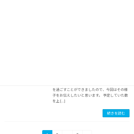
お待たせしました！ 昨年大好評だった恒例の
スポーツ大会が開催されますので、ぜひご家族
でご参加ください！今年のスポーツ交流大会で
は、様々な競技を楽しむことができます。参加
者の皆様には、友達や家族と一緒に楽しい時間
を過ごして […]
続きを読む
イベント終えて
イベント
2023年12月2日
素晴らしいイベントが終了しました！スポコミ
いさはやが主催した「スポーツ交流大会2023」
が無事に終了しました。本当に素晴らしい時間
を過ごすことができましたので、今回はその様
子をお伝えしたいと思います。 予定していた数
を上 […]
続きを読む